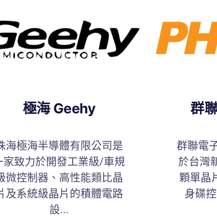
極海 Geehy
群聯
珠海極海半導體有限公司是
群聯電子
一家致力於開發工業級/車規
於台灣
級微控制器、高性能類比晶
顆單晶
片及系統級晶片的積體電路
身碟控
設...