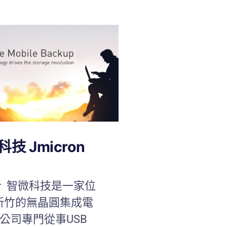
技 Jmicron
 智微科技是一家位
新竹的無晶圓集成電
公司專門從事USB